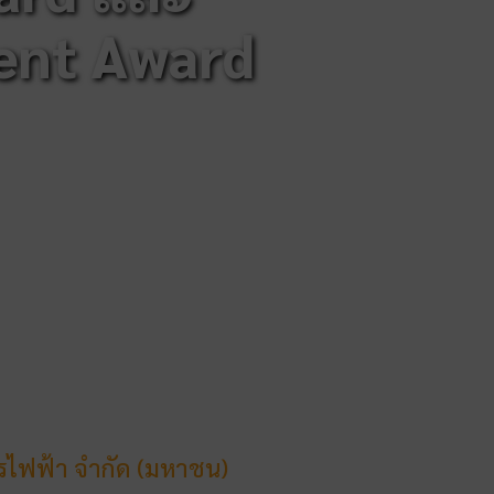
ent Award
รไฟฟ้า จำกัด (มหาชน)